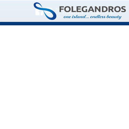
Αναζήτηση
ΔΗΜΟΣ ΦΟΛΕΓΑΝΔΡΟΥ
2024
για:
Τηλ:
22860 41416
Fax:
22860 27170
E-mail:
info@folegandros.gr
Folegandros – The Αuthentic Ιsla
– Community of Folegandros