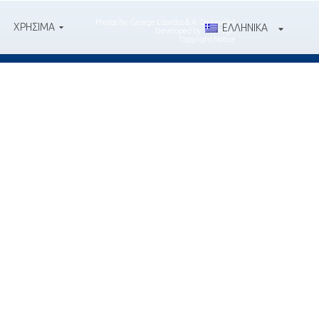
Photos by:
George Lizardos
&
A. Dekavallas
ΧΡΗΣΙΜΑ
ΕΛΛΗΝΙΚΑ
Developed by:
10design
Copyright Notice