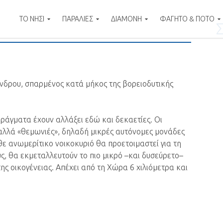
ΤΟ ΝΗΣΙ
ΠΑΡΑΛΙΕΣ
ΔΙΑΜΟΝΗ
ΦΑΓΗΤΟ & ΠΟΤΟ
nd
άνδρου, σπαρμένος κατά μήκος της βορειοδυτικής
πράγματα έχουν αλλάξει εδώ και δεκαετίες. Οι
α αλλά «θεμωνιές», δηλαδή μικρές αυτόνομες μονάδες
ε ανωμερίτικο νοικοκυριό θα προετοιμαστεί για τη
υς, θα εκμεταλλευτούν το πιο μικρό –και δυσεύρετο–
της οικογένειας. Απέχει από τη Χώρα 6 χιλιόμετρα και