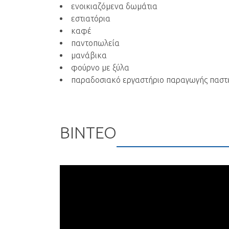
ενοικιαζόμενα δωμάτια
εστιατόρια
καφέ
παντοπωλεία
μανάβικα
φούρνο με ξύλα
παραδοσιακό εργαστήριο παραγωγής παστ
ΒΊΝΤΕΟ