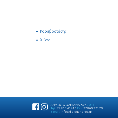
Καραβοστάσης
Χώρα
ΔΗΜΟΣ ΦΟΛΕΓΑΝΔΡΟΥ
2024
Τηλ:
22860 41416
Fax:
22860 27170
E-mail:
info@folegandros.gr