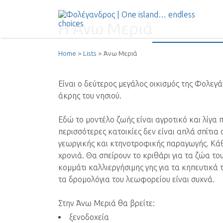
Αναζήτηση
για:
Η Άνω Μεριά
Folegandros – The Αuthentic Ιsla
Home
Lists
Άνω Μεριά
– Community of Folegandros
Είναι ο δεύτερος μεγάλος οικισμός της Φολεγ
άκρης του νησιού.
Εδώ το μοντέλο ζωής είναι αγροτικό και λίγα 
περισσότερες κατοικίες δεν είναι απλά σπίτι
γεωργικής και κτηνοτροφικής παραγωγής. Κάθ
χρονιά. Θα σπείρουν το κριθάρι για τα ζώα το
κομμάτι καλλιεργήσιμης γης για τα κηπευτικά 
τα δρομολόγια του λεωφορείου είναι συχνά.
Στην Άνω Μεριά θα βρείτε:
ξενοδοχεία