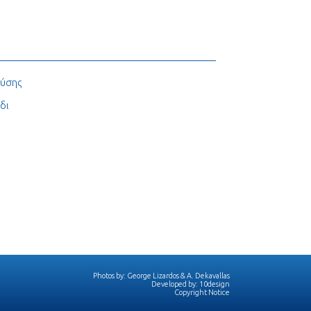
ούσης
δι
Photos by:
George Lizardos
&
A. Dekavallas
Developed by:
10design
Copyright Notice