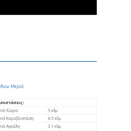
 Άνω Μεριά
Αποστάσεις:
από Χώρα
5 χλμ
από Καραβοστάση
8.5 χλμ
πό Αγκάλη
3.1 χλμ