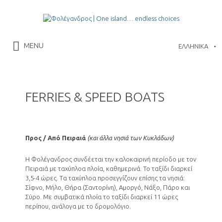
Αναζήτηση
για:
Folegandros – The Αuthentic Ιsland –
MENU
ΕΛΛΗΝΙΚΑ
Community of Folegandros
FERRIES & SPEED BOATS
Προς / Από Πειραιά
(και άλλα νησιά των Κυκλάδων)
Η Φολέγανδρος συνδέεται την καλοκαιρινή περίοδο με τον
Πειραιά με ταχύπλοα πλοία, καθημερινά. Το ταξίδι διαρκεί
3,5-4 ώρες. Τα ταχύπλοα προσεγγίζουν επίσης τα νησιά:
Σίφνο, Μήλο, Θήρα (Σαντορίνη), Αμοργό, Νάξο, Πάρο και
Σύρο. Με συμβατικά πλοία το ταξίδι διαρκεί 11 ώρες
περίπου, ανάλογα με το δρομολόγιο.