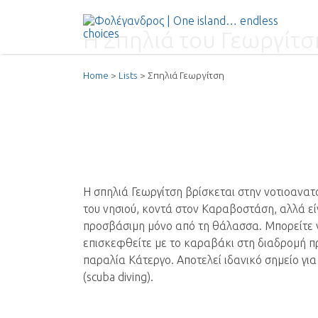
Αναζήτηση
για:
Η Σπηλιά του Γεωργίτσ
Folegandros – The Αuthentic Ιsla
Home
Lists
Σπηλιά Γεωργίτση
– Community of Folegandros
Η σπηλιά Γεωργίτση βρίσκεται στην νοτιοανατ
του νησιού, κοντά στον Καραβοστάση, αλλά εί
προσβάσιμη μόνο από τη θάλασσα. Μπορείτε 
επισκεφθείτε με το καραβάκι στη διαδρομή π
παραλία Κάτεργο. Αποτελεί ιδανικό σημείο γι
(scuba diving).