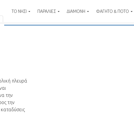
ΤΟ ΝΗΣΙ
ΠΑΡΑΛΙΕΣ
ΔΙΑΜΟΝΗ
ΦΑΓΗΤΟ & ΠΟΤΟ
η
nd
ολική πλευρά
ναι
να την
ρος την
α καταδύσεις