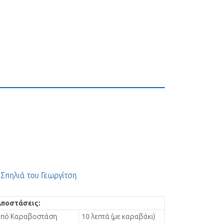
 Σπηλιά του Γεωργίτση
Αποστάσεις:
από Καραβοστάση
10 λεπτά (με καραβάκι)