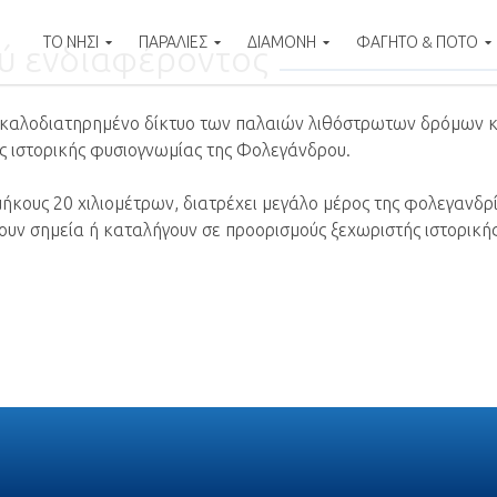
ΤΟ ΝΗΣΙ
ΠΑΡΑΛΙΕΣ
ΔΙΑΜΟΝΗ
ΦΑΓΗΤΟ & ΠΟΤΟ
ού ενδιαφέροντος
ο καλοδιατηρημένο δίκτυο των παλαιών λιθόστρωτων δρόμων κ
nd
ης ιστορικής φυσιογνωμίας της Φολεγάνδρου.
ήκους 20 χιλιομέτρων, διατρέχει μεγάλο μέρος της φολεγανδρί
ζουν σημεία ή καταλήγουν σε προορισμούς ξεχωριστής ιστορικής