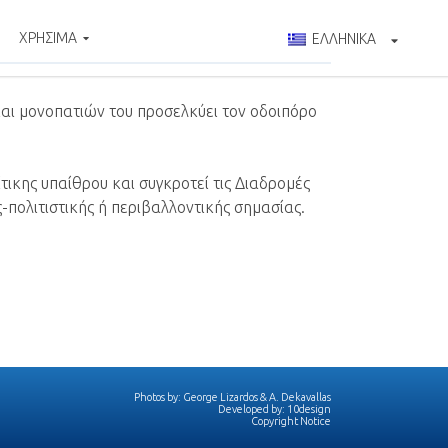
ΧΡΗΣΙΜΑ
ΕΛΛΗΝΙΚΑ
αι μονοπατιών του προσελκύει τον οδοιπόρο
τικης υπαίθρου και συγκροτεί τις Διαδρομές
-πολιτιστικής ή περιβαλλοντικής σημασίας.
Photos by:
George Lizardos
&
A. Dekavallas
Developed by:
10design
Copyright Notice