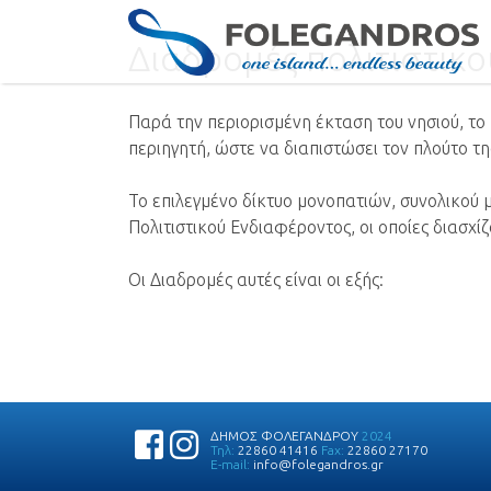
Αναζήτηση
για:
Διαδρομές πολιτιστικ
Παρά την περιορισμένη έκταση του νησιού, τ
Folegandros – The Αuthentic Ιsla
περιηγητή, ώστε να διαπιστώσει τον πλούτο τ
– Community of Folegandros
Το επιλεγμένο δίκτυο μονοπατιών, συνολικού μ
Πολιτιστικού Ενδιαφέροντος, οι οποίες διασχί
Οι Διαδρομές αυτές είναι οι εξής:
ΔΗΜΟΣ ΦΟΛΕΓΑΝΔΡΟΥ
2024
Τηλ:
22860 41416
Fax:
22860 27170
E-mail:
info@folegandros.gr