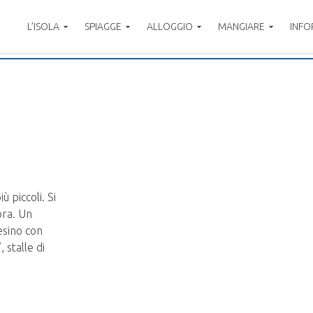
L’ISOLA
SPIAGGE
ALLOGGIO
MANGIARE
INFO
ù piccoli. Si
ora. Un
esino con
 stalle di