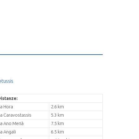
etussis
istanze:
a Hora
2.6 km
a Caravostassis
5.3 km
a Ano Merià
7.5 km
a Angali
6.5 km