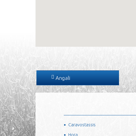
Angali
Caravostassis
Hora