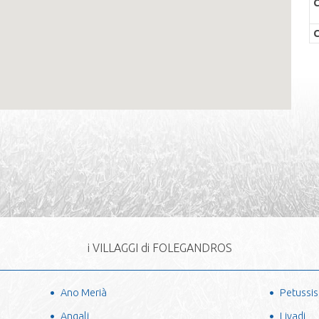
C
C
i VILLAGGI di FOLEGANDROS
Ano Merià
Petussis
Angali
Livadi