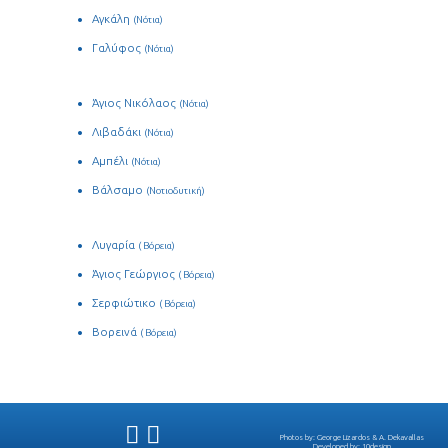
Αγκάλη
(Νότια)
Γαλύφος
(Νότια)
Άγιος Νικόλαος
(Νότια)
Λιβαδάκι
(Νότια)
Αμπέλι
(Νότια)
Βάλσαμο
(Νοτιοδυτική)
Λυγαρία
( Βόρεια)
Άγιος Γεώργιος
( Βόρεια)
Σερφιώτικο
( Βόρεια)
Βορεινά
( Βόρεια)
Photos by:
George Lizardos
&
A. Dekavallas
Developed by:
10design