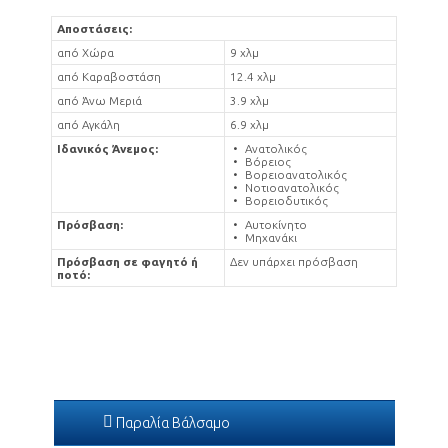
Αποστάσεις:
από Χώρα
9 χλμ
από Καραβοστάση
12.4 χλμ
από Άνω Μεριά
3.9 χλμ
από Αγκάλη
6.9 χλμ
Ιδανικός Άνεμος:
Ανατολικός
Βόρειος
Βορειοανατολικός
Νοτιοανατολικός
Βορειοδυτικός
Πρόσβαση:
Αυτοκίνητο
Μηχανάκι
Πρόσβαση σε φαγητό ή
Δεν υπάρχει πρόσβαση
ποτό:
Παραλία Βάλσαμο