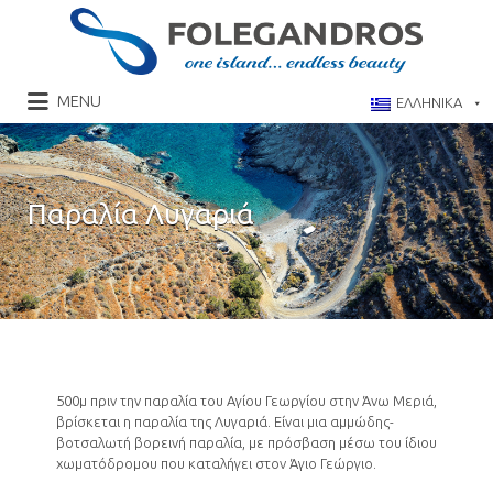
Αναζήτηση
για:
MENU
ΕΛΛΗΝΙΚΑ
Folegandros – The Αuthentic Ιsland –
Community of Folegandros
Παραλία Λυγαριά
500μ πριν την παραλία του Αγίου Γεωργίου στην Άνω Μεριά,
βρίσκεται η παραλία της Λυγαριά. Είναι μια αμμώδης-
βοτσαλωτή βορεινή παραλία, με πρόσβαση μέσω του ίδιου
χωματόδρομου που καταλήγει στον Άγιο Γεώργιο.