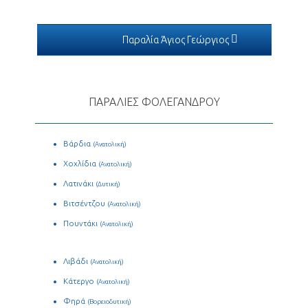
Παραλία Άγιος Γεώργιος
ΠΑΡΑΛΙΕΣ ΦΟΛΕΓΑΝΔΡΟΥ
Βάρδια
(Ανατολική)
Χοχλίδια
(Ανατολική)
Λατινάκι
(Δυτική)
Βιτσέντζου
(Ανατολική)
Πουντάκι
(Ανατολική)
Λιβάδι
(Ανατολική)
Κάτεργο
(Ανατολική)
Φηρά
(Βορειοδυτική)