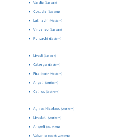
Vardia
(Eastern)
Coclidia
(Eastern)
Latinachi
(Western)
Vincenzo
(Eastern)
Puntachi
(Eastern)
Livadi
(Eastern)
Catergo
(Eastern)
Fira
(North-Western)
Angali
(Southern)
Galifos
(Southern)
Aghios Nicolaos
(Southern)
Livadaki
(Southern)
Ampeli
(Southern)
Valsamo
(South-Western)