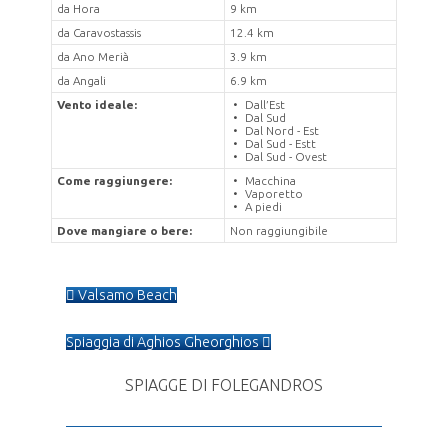
da Hora
9 km
da Caravostassis
12.4 km
da Ano Merià
3.9 km
da Angali
6.9 km
Vento ideale:
Dall’Est
Dal Sud
Dal Nord - Est
Dal Sud - Estt
Dal Sud - Ovest
Come raggiungere:
Macchina
Vaporetto
A piedi
Dove mangiare o bere:
Non raggiungibile
Valsamo Beach
Spiaggia di Aghios Gheorghios
SPIAGGE DI FOLEGANDROS